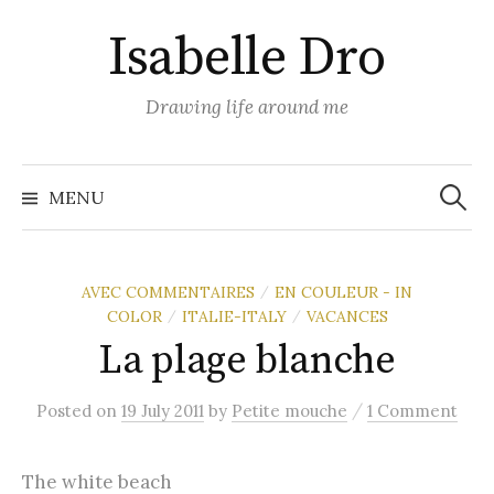
Skip
Isabelle Dro
to
content
Drawing life around me
Search
for:
MENU
AVEC COMMENTAIRES
EN COULEUR - IN
/
COLOR
ITALIE-ITALY
VACANCES
/
/
La plage blanche
/
Posted
on
19 July 2011
by
Petite mouche
1 Comment
The white beach