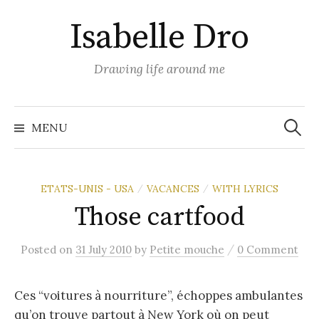
Skip
Isabelle Dro
to
content
Drawing life around me
Search
for:
MENU
ETATS-UNIS - USA
VACANCES
WITH LYRICS
/
/
Those cartfood
/
Posted
on
31 July 2010
by
Petite mouche
0 Comment
Ces “voitures à nourriture”, échoppes ambulantes
qu’on trouve partout à New York où on peut