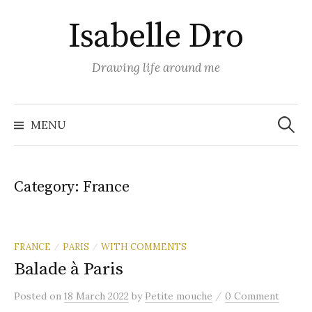
Skip
Isabelle Dro
to
content
Drawing life around me
Search
for:
MENU
Category:
France
FRANCE
PARIS
WITH COMMENTS
/
/
Balade à Paris
/
Posted
on
18 March 2022
by
Petite mouche
0 Comment