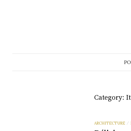
Skip
to
content
PO
Category:
I
ARCHITECTURE
/