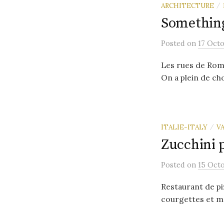
ARCHITECTURE
/
Somethin
Posted
on
17 Oct
Les rues de Rome.
On a plein de chos
ITALIE-ITALY
V
/
Zucchini 
Posted
on
15 Oct
Restaurant de piz
courgettes et moz