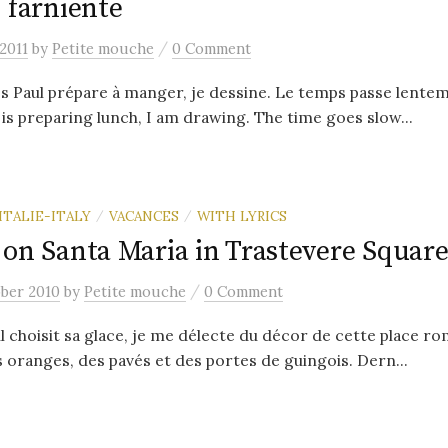
 farniente
/
 2011
by
Petite mouche
0 Comment
ss Paul prépare à manger, je dessine. Le temps passe lentem
 is preparing lunch, I am drawing. The time goes slow...
ITALIE-ITALY
VACANCES
WITH LYRICS
/
/
 on Santa Maria in Trastevere Squar
/
ober 2010
by
Petite mouche
0 Comment
 choisit sa glace, je me délecte du décor de cette place r
es oranges, des pavés et des portes de guingois. Dern...