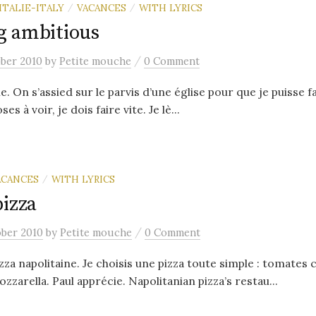
ITALIE-ITALY
VACANCES
WITH LYRICS
/
/
g ambitious
/
ober 2010
by
Petite mouche
0 Comment
 On s’assied sur le parvis d’une église pour que je puisse f
es à voir, je dois faire vite. Je lè...
ACANCES
WITH LYRICS
/
pizza
/
ober 2010
by
Petite mouche
0 Comment
za napolitaine. Je choisis une pizza toute simple : tomates c
zarella. Paul apprécie. Napolitanian pizza’s restau...