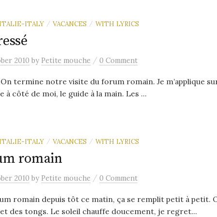
ITALIE-ITALY
VACANCES
WITH LYRICS
/
/
ressé
/
ober 2010
by
Petite mouche
0 Comment
y On termine notre visite du forum romain. Je m’applique sur
ne à côté de moi, le guide à la main. Les ...
ITALIE-ITALY
VACANCES
WITH LYRICS
/
/
rum romain
/
ober 2010
by
Petite mouche
0 Comment
rum romain depuis tôt ce matin, ça se remplit petit à petit.
et des tongs. Le soleil chauffe doucement, je regret...