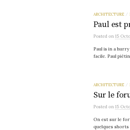
ARCHITECTURE
/
Paul est p
Posted
on
15 Oct
Paul is in a hurr
facile. Paul piéti
ARCHITECTURE
/
Sur le fo
Posted
on
15 Oct
On est sur le fo
quelques shorts 