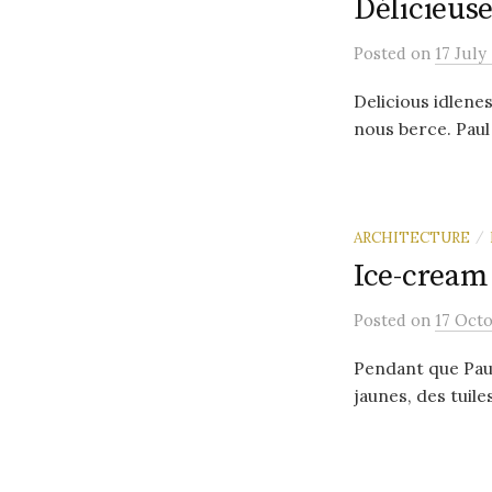
Délicieuse
Posted
on
17 July
Delicious idlene
nous berce. Paul
ARCHITECTURE
/
Ice-cream
Posted
on
17 Oct
Pendant que Paul
jaunes, des tuil