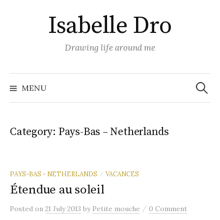
Skip
Isabelle Dro
to
content
Drawing life around me
Search
for:
MENU
Category:
Pays-Bas – Netherlands
PAYS-BAS - NETHERLANDS
VACANCES
/
Étendue au soleil
/
Posted
on
21 July 2013
by
Petite mouche
0 Comment