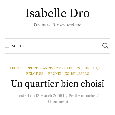
Skip
Isabelle Dro
to
content
Drawing life around me
Search
for:
MENU
ARCHITECTURE
ARRIVÉE BRUXELLES
BELGIQUE-
/
/
BELGIUM
BRUXELLES-BRUSSELS
/
Un quartier bien choisi
/
Posted
on
12 March 2006
by
Petite mouche
0 Comment