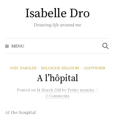
Skip
Isabelle Dro
to
content
Drawing life around me
Search
for:
MENU
AVEC PAROLES
BELGIQUE-BELGIUM
QUOTIDIEN
/
/
A l’hôpital
/
Posted
on
14 March 2011
by
Petite mouche
2 Comments
At the hospital