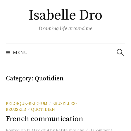
Skip
Isabelle Dro
to
content
Drawing life around me
Search
for:
MENU
Category:
Quotidien
BELGIQUE-BELGIUM
BRUXELLES-
/
BRUSSELS
QUOTIDIEN
/
French communication
/
Posted
on
13 May 2014
by
Petite mouche
0 Comment