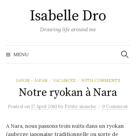
Skip
Isabelle Dro
to
content
Drawing life around me
Search
for:
MENU
JAPON - JAPAN
VACANCES
WITH COMMENTS
/
/
Notre ryokan à Nara
/
Posted
on
17 April 2010
by
Petite mouche
0 Comment
A Nara, nous passons trois nuits dans un ryokan
(auberge japonaise traditionnelle ou sorte de