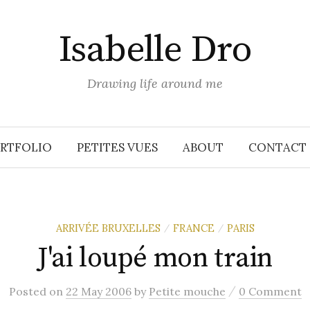
Isabelle Dro
Drawing life around me
RTFOLIO
PETITES VUES
ABOUT
CONTACT
ARRIVÉE BRUXELLES
FRANCE
PARIS
/
/
J'ai loupé mon train
/
Posted
on
22 May 2006
by
Petite mouche
0 Comment