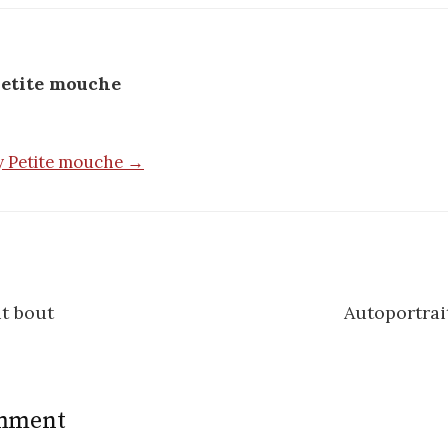
etite mouche
by Petite mouche →
t bout
Autoportrai
n
omment