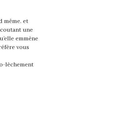
nd même. et
 écoutant une
qu’elle emmène
préfère vous
uto-lèchement