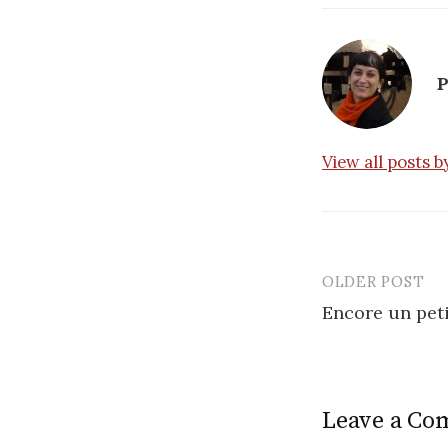
P
View all posts 
OLDER POST
Post
Encore un peti
navigatio
Leave a C